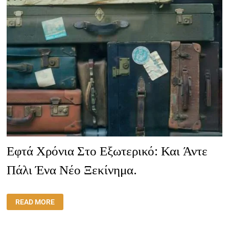
Εφτά Χρόνια Στο Εξωτερικό: Και Άντε
Πάλι Ένα Νέο Ξεκίνημα.
ΕΦΤΆ
READ MORE
ΧΡΌΝΙΑ
ΣΤΟ
ΕΞΩΤΕΡΙΚΌ:
ΚΑΙ