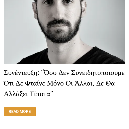
Συνέντευξη: “Όσο Δεν Συνειδητοποιούμε
Ότι Δε Φταίνε Μόνο Οι Άλλοι, Δε Θα
Αλλάξει Τίποτα”
ΣΥΝΈΝΤΕΥΞΗ:
READ MORE
“ΌΣΟ
ΔΕΝ
ΣΥΝΕΙΔΗΤΟΠΟΙΟΎΜΕ
ΌΤΙ
ΔΕ