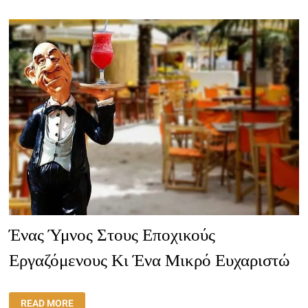
ΦΤΑΊΝΕ
ΜΌΝΟ
ΟΙ
ΆΛΛΟΙ,
ΔΕ
ΘΑ
ΑΛΛΆΞΕΙ
ΤΊΠΟΤΑ”
Ένας Ύμνος Στους Εποχικούς
Εργαζόμενους Κι Ένα Μικρό Ευχαριστώ
ΈΝΑΣ
READ MORE
ΎΜΝΟΣ