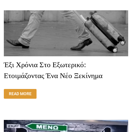
ΆΝΤΕ
ΠΆΛΙ
ΈΝΑ
ΝΈΟ
ΞΕΚΊΝΗΜΑ.
Έξι Χρόνια Στο Εξωτερικό:
Ετοιμάζοντας Ένα Νέο Ξεκίνημα
ΈΞΙ
READ MORE
ΧΡΌΝΙΑ
ΣΤΟ
ΕΞΩΤΕΡΙΚΌ:
ΕΤΟΙΜΆΖΟΝΤΑΣ
ΈΝΑ
ΝΈΟ
ΞΕΚΊΝΗΜΑ