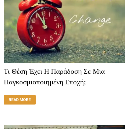
Τι Θέση Έχει Η Παράδοση Σε Μια
Παγκοσμιοποιημένη Εποχή;
ΤΙ
READ MORE
ΘΈΣΗ
ΈΧΕΙ
Η
ΠΑΡΆΔΟΣΗ
ΣΕ
ΜΙΑ
ΠΑΓΚΟΣΜΙΟΠΟΙΗΜΈΝΗ
ΕΠΟΧΉ;