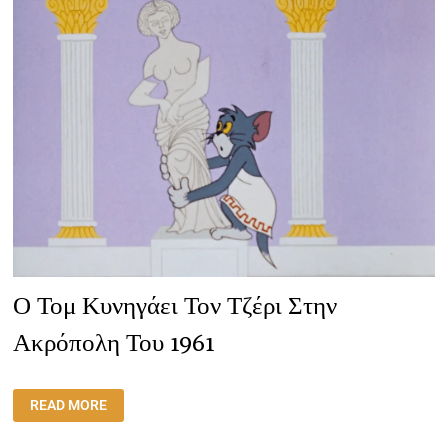
Ο Τομ Κυνηγάει Τον Τζέρι Στην
Ακρόπολη Του 1961
Ο
READ MORE
ΤΟΜ
ΚΥΝΗΓΆΕΙ
ΤΟΝ