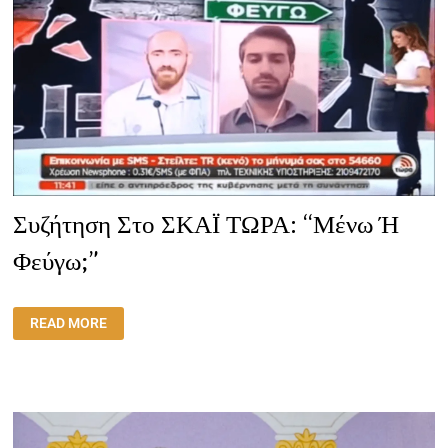
Συζήτηση Στο ΣΚΑΪ ΤΩΡΑ: “Μένω Ή
Φεύγω;”
ΣΥΖΉΤΗΣΗ
READ MORE
ΣΤΟ
ΣΚΑΪ
ΤΩΡΑ:
“ΜΈΝΩ
Ή
ΦΕΎΓΩ;”