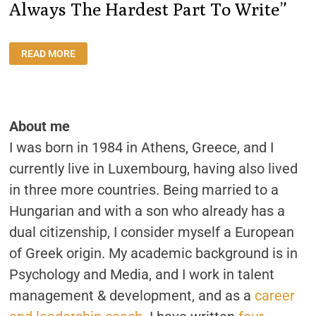
Always The Hardest Part To Write”
INTERVIEW:
READ MORE
“THE
FIRST
PARAGRAPH
IS
ALWAYS
THE
HARDEST
About me
PART
TO
I was born in 1984 in Athens, Greece, and I
WRITE”
currently live in Luxembourg, having also lived
in three more countries. Being married to a
Hungarian and with a son who already has a
dual citizenship, I consider myself a European
of Greek origin. My academic background is in
Psychology and Media, and I work in talent
management & development, and as a
career