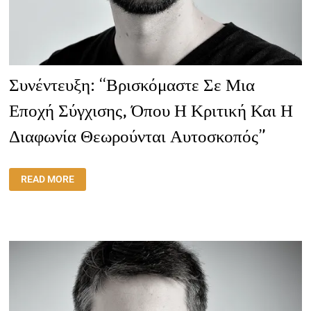
Συνέντευξη: “Βρισκόμαστε Σε Μια
Εποχή Σύγχισης, Όπου Η Κριτική Και Η
Διαφωνία Θεωρούνται Αυτοσκοπός”
ΣΥΝΈΝΤΕΥΞΗ:
READ MORE
“ΒΡΙΣΚΌΜΑΣΤΕ
ΣΕ
ΜΙΑ
ΕΠΟΧΉ
ΣΎΓΧΙΣΗΣ,
ΌΠΟΥ
Η
ΚΡΙΤΙΚΉ
ΚΑΙ
Η
ΔΙΑΦΩΝΊΑ
ΘΕΩΡΟΎΝΤΑΙ
ΑΥΤΟΣΚΟΠΌΣ”