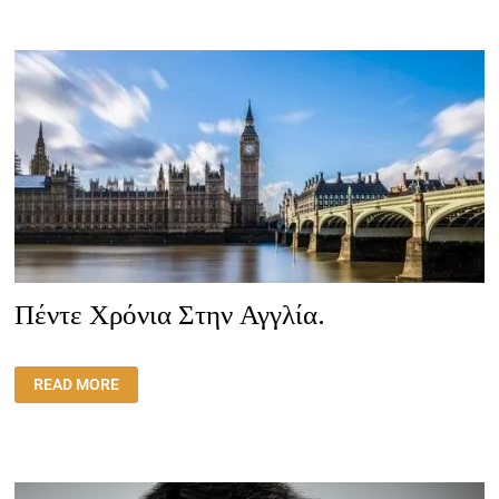
ΤΖΈΡΙ
ΣΤΗΝ
ΑΚΡΌΠΟΛΗ
ΤΟΥ
1961
Πέντε Χρόνια Στην Αγγλία.
ΠΈΝΤΕ
READ MORE
ΧΡΌΝΙΑ
ΣΤΗΝ
ΑΓΓΛΊΑ.