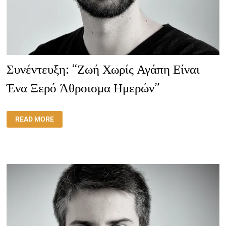
Συνέντευξη: “Ζωή Χωρίς Αγάπη Είναι
Ένα Ξερό Άθροισμα Ημερών”
ΣΥΝΈΝΤΕΥΞΗ:
READ MORE
“ΖΩΉ
ΧΩΡΊΣ
ΑΓΆΠΗ
ΕΊΝΑΙ
ΈΝΑ
ΞΕΡΌ
ΆΘΡΟΙΣΜΑ
ΗΜΕΡΏΝ”