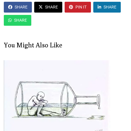
SHARE
SHARE
PIN IT
SHARE
SHARE
You Might Also Like