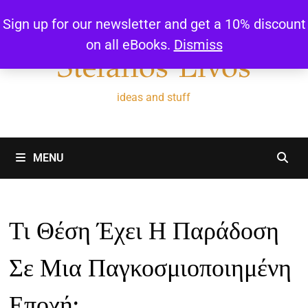
Skip
Sign up for our newsletter and get a 10% discount
to
on all eBooks.
Dismiss
content
Stefanos Livos
ideas and stuff
MENU
Τι Θέση Έχει Η Παράδοση
Σε Μια Παγκοσμιοποιημένη
Εποχή;