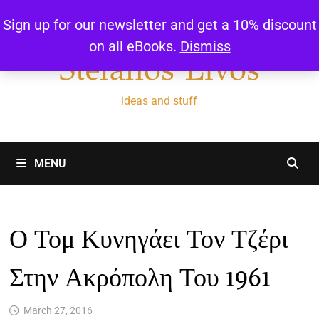
Skip
Sign up for our newsletter and get a 10% discount
to
on all eBooks.
Dismiss
content
Stefanos Livos
ideas and stuff
MENU
Ο Τομ Κυνηγάει Τον Τζέρι
Στην Ακρόπολη Του 1961
March 27, 2016