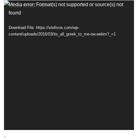
Video
Media error: Format(s) not supported or source(s) not
found
Player
Download File: https://stefivos.com/wp-
content/uploads/2016/03/its_all_greek_to_me-ow.webm?_=1
.