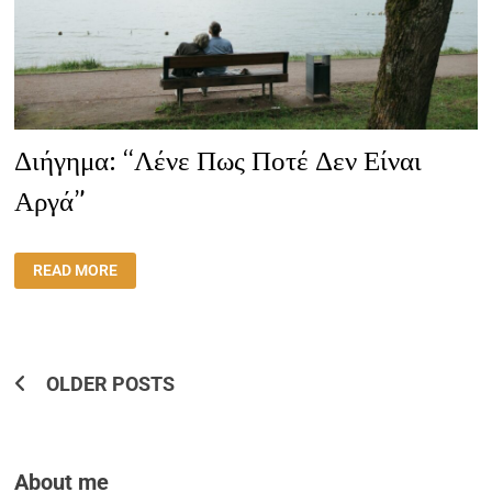
Διήγημα: “Λένε Πως Ποτέ Δεν Είναι
Αργά”
ΔΙΉΓΗΜΑ:
READ MORE
“ΛΈΝΕ
ΠΩΣ
ΠΟΤΈ
ΔΕΝ
ΕΊΝΑΙ
ΑΡΓΆ”
Posts
OLDER POSTS
Navigation
About me