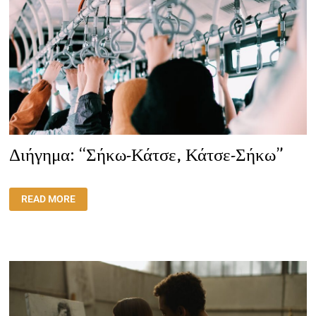
Διήγημα: “Σήκω-Κάτσε, Κάτσε-Σήκω”
ΔΙΉΓΗΜΑ:
READ MORE
“ΣΉΚΩ-
ΚΆΤΣΕ,
ΚΆΤΣΕ-
ΣΉΚΩ”