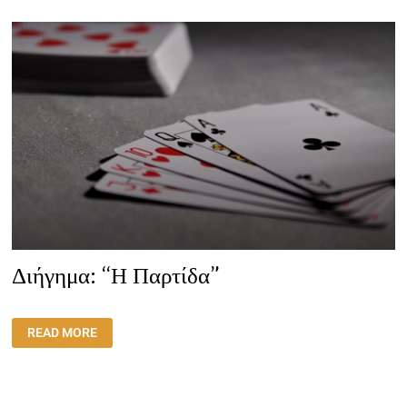
Διήγημα: “Η Παρτίδα”
ΔΙΉΓΗΜΑ:
READ MORE
“Η
ΠΑΡΤΊΔΑ”