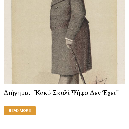
Διήγημα: “Κακό Σκυλί Ψήφο Δεν Έχει”
ΔΙΉΓΗΜΑ:
READ MORE
“ΚΑΚΌ
ΣΚΥΛΊ
ΨΉΦΟ
ΔΕΝ
ΈΧΕΙ”