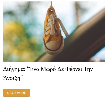
Διήγημα: “Ένα Μωρό Δε Φέρνει Την
Άνοιξη”
ΔΙΉΓΗΜΑ:
READ MORE
“ΈΝΑ
ΜΩΡΌ
ΔΕ
ΦΈΡΝΕΙ
ΤΗΝ