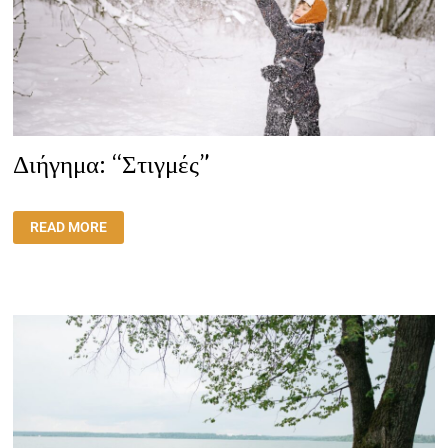
Διήγημα: “Στιγμές”
ΔΙΉΓΗΜΑ:
READ MORE
“ΣΤΙΓΜΈΣ”