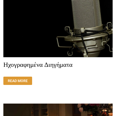
Ηχογραφημένα Διηγήματα
ΗΧΟΓΡΑΦΗΜΈΝΑ
READ MORE
ΔΙΗΓΉΜΑΤΑ