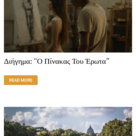
Διήγημα: “Ο Πίνακας Του Έρωτα”
ΔΙΉΓΗΜΑ:
READ MORE
“Ο
ΠΊΝΑΚΑΣ
ΤΟΥ
ΈΡΩΤΑ”