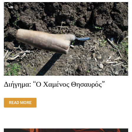
Διήγημα: “Ο Χαμένος Θησαυρός”
ΔΙΉΓΗΜΑ:
READ MORE
“Ο
ΧΑΜΈΝΟΣ
ΘΗΣΑΥΡΌΣ”