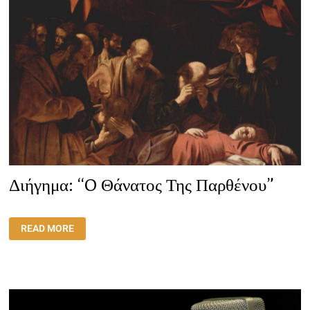
Διήγημα: “O Θάνατος Της Παρθένου”
ΔΙΉΓΗΜΑ:
READ MORE
“O
ΘΆΝΑΤΟΣ
ΤΗΣ
ΠΑΡΘΈΝΟΥ”