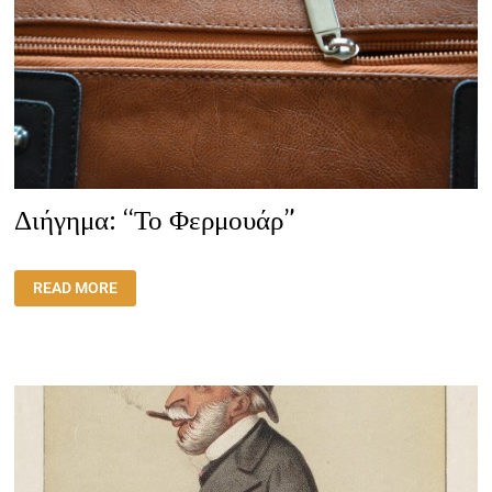
Διήγημα: “Το Φερμουάρ”
ΔΙΉΓΗΜΑ:
READ MORE
“ΤΟ
ΦΕΡΜΟΥΆΡ”