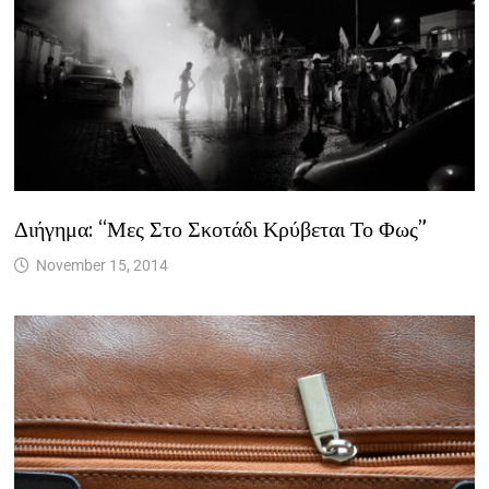
Διήγημα: “Μες Στο Σκοτάδι Κρύβεται Το Φως”
November 15, 2014