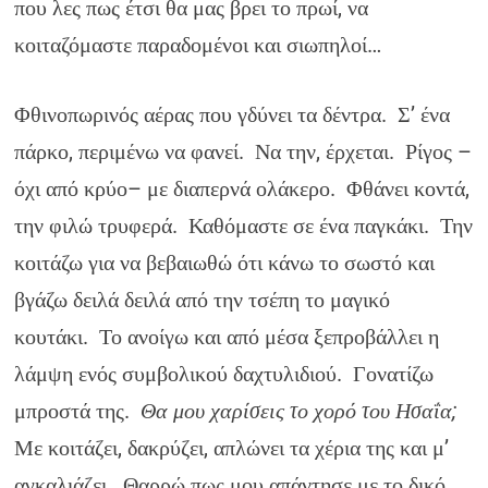
που λες πως έτσι θα μας βρει το πρωί, να
κοιταζόμαστε παραδομένοι και σιωπηλοί…
Φθινοπωρινός αέρας που γδύνει τα δέντρα. Σ’ ένα
πάρκο, περιμένω να φανεί. Να την, έρχεται. Ρίγος –
όχι από κρύο– με διαπερνά ολάκερο. Φθάνει κοντά,
την φιλώ τρυφερά. Καθόμαστε σε ένα παγκάκι. Την
κοιτάζω για να βεβαιωθώ ότι κάνω το σωστό και
βγάζω δειλά δειλά από την τσέπη το μαγικό
κουτάκι. Το ανοίγω και από μέσα ξεπροβάλλει η
λάμψη ενός συμβολικού δαχτυλιδιού. Γονατίζω
μπροστά της.
Θα μου χαρίσεις το χορό του Ησαΐα;
Με κοιτάζει, δακρύζει, απλώνει τα χέρια της και μ’
αγκαλιάζει. Θαρρώ πως μου απάντησε με το δικό