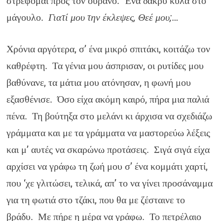
στρέφομαι προς τον ουρανό. Ένα δάκρυ κυλά στο
μάγουλο.
Γιατί μου την έκλεψες, Θεέ μου;
…
Χρόνια αργότερα, σ’ ένα μικρό σπιτάκι, κοιτάζω τον
καθρέφτη. Τα γένια μου άσπρισαν, οι ρυτίδες μου
βαθύνανε, τα μάτια μου ατόνησαν, η φωνή μου
εξασθένισε. Όσο είχα ακόμη καιρό, πήρα μια παλιά
πένα. Τη βούτηξα στο μελάνι κι άρχισα να σχεδιάζω
γράμματα και με τα γράμματα να μαστορεύω λέξεις
και μ’ αυτές να σκαρώνω προτάσεις. Σιγά σιγά είχα
αρχίσει να γράφω τη ζωή μου σ’ ένα κομμάτι χαρτί,
που ‘χε γλιτώσει, τελικά, απ’ το να γίνει προσάναμμα
για τη φωτιά στο τζάκι, που θα με ζέσταινε το
βράδυ. Με πήρε η μέρα να γράφω. Το πετρέλαιο