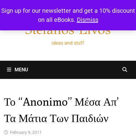
Skip
Sign up for our newsletter and get a 10% discount
to
on all eBooks.
Dismiss
content
Stefanos Livos
ideas and stuff
MENU
Το “anonimo” Μέσα Απ’
Τα Μάτια Των Παιδιών
February 9, 2011