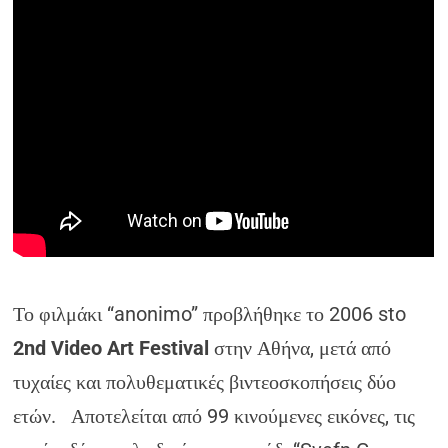
Το φιλμάκι “anonimo” προβλήθηκε το 2006 sto
2nd Video Art Festival
στην Αθήνα, μετά από
τυχαίες και πολυθεματικές βιντεοσκοπήσεις δύο
ετών. Αποτελείται από 99 κινούμενες εικόνες, τις