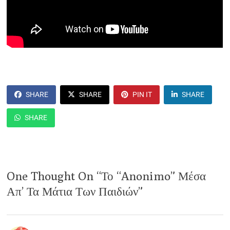
SHARE
SHARE
PIN IT
SHARE
SHARE
One Thought On “
Το “anonimo” Μέσα
Απ’ Τα Μάτια Των Παιδιών
”