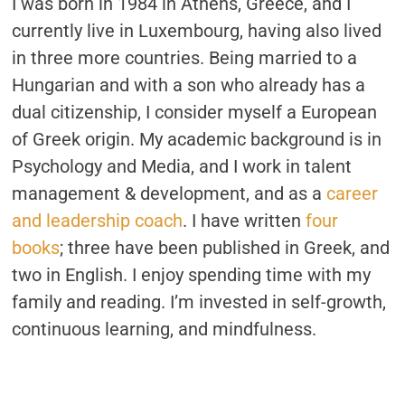
I was born in 1984 in Athens, Greece, and I
ΌΤΙ
ΣΠΑΤΆΛΗΣΑ
currently live in Luxembourg, having also lived
ΤΗΝ
ΖΩΉ
in three more countries. Being married to a
ΜΟΥ
ΆΔΙΚΑ”
Hungarian and with a son who already has a
dual citizenship, I consider myself a European
of Greek origin. My academic background is in
Psychology and Media, and I work in talent
management & development, and as a
career
and leadership coach
. I have written
four
books
; three have been published in Greek, and
two in English. I enjoy spending time with my
family and reading. I’m invested in self-growth,
continuous learning, and mindfulness.