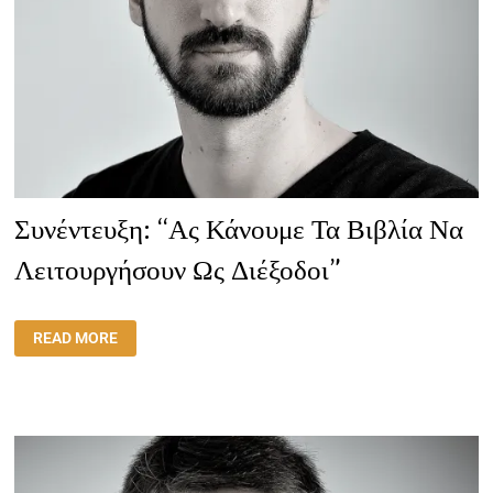
Συνέντευξη: “Ας Κάνουμε Τα Βιβλία Να
Λειτουργήσουν Ως Διέξοδοι”
ΣΥΝΈΝΤΕΥΞΗ:
READ MORE
“ΑΣ
ΚΆΝΟΥΜΕ
ΤΑ
ΒΙΒΛΊΑ
ΝΑ
ΛΕΙΤΟΥΡΓΉΣΟΥΝ
ΩΣ
ΔΙΈΞΟΔΟΙ”