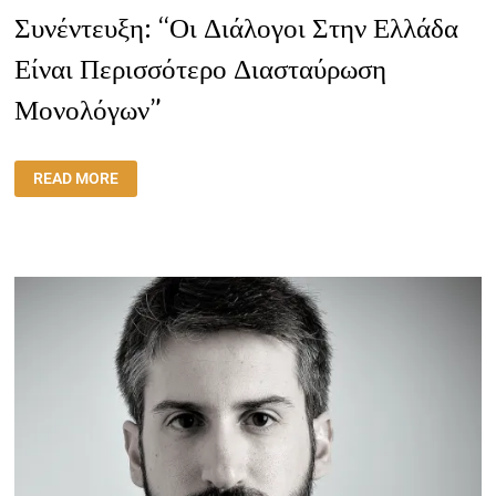
Συνέντευξη: “Οι Διάλογοι Στην Ελλάδα
Είναι Περισσότερο Διασταύρωση
Μονολόγων”
ΣΥΝΈΝΤΕΥΞΗ:
READ MORE
“ΟΙ
ΔΙΆΛΟΓΟΙ
ΣΤΗΝ
ΕΛΛΆΔΑ
ΕΊΝΑΙ
ΠΕΡΙΣΣΌΤΕΡΟ
ΔΙΑΣΤΑΎΡΩΣΗ
ΜΟΝΟΛΌΓΩΝ”