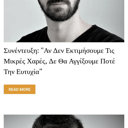
Συνέντευξη: “Αν Δεν Εκτιμήσουμε Τις
Μικρές Χαρές, Δε Θα Αγγίξουμε Ποτέ
Την Ευτυχία”
ΣΥΝΈΝΤΕΥΞΗ:
READ MORE
“ΑΝ
ΔΕΝ
ΕΚΤΙΜΉΣΟΥΜΕ
ΤΙΣ
ΜΙΚΡΈΣ
ΧΑΡΈΣ,
ΔΕ
ΘΑ
ΑΓΓΊΞΟΥΜΕ
ΠΟΤΈ