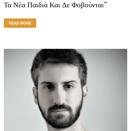
Τα Νέα Παιδιά Και Δε Φοβούνται”
ΣΥΝΈΝΤΕΥΞΗ:
READ MORE
“ΈΧΟΥΝ
ΈΝΑ
ΩΡΑΊΟ
ΘΡΆΣΟΣ
ΤΑ
ΝΈΑ
ΠΑΙΔΙΆ
ΚΑΙ
ΔΕ
ΦΟΒΟΎΝΤΑΙ”