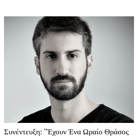
ΚΆΠΟΥ
ΧΡΌΝΙΑ,
ΘΥΜΆΣΑΙ
ΜΌΝΟ
ΤΑ
ΚΑΛΆ”
Συνέντευξη: “Έχουν Ένα Ωραίο Θράσος