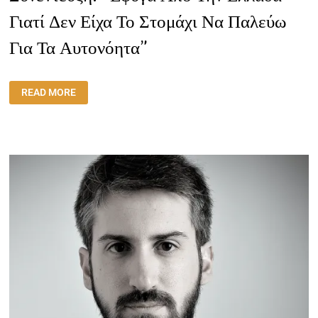
Γιατί Δεν Είχα Το Στομάχι Να Παλεύω
Για Τα Αυτονόητα”
ΣΥΝΈΝΤΕΥΞΗ:
READ MORE
“ΈΦΥΓΑ
ΑΠΌ
ΤΗΝ
ΕΛΛΆΔΑ
ΓΙΑΤΊ
ΔΕΝ
ΕΊΧΑ
ΤΟ
ΣΤΟΜΆΧΙ
ΝΑ
ΠΑΛΕΎΩ
ΓΙΑ
ΤΑ
ΑΥΤΟΝΌΗΤΑ”