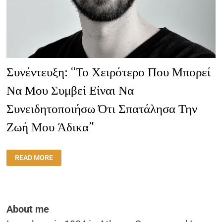
Συνέντευξη: “Το Χειρότερο Που Μπορεί
Να Μου Συμβεί Είναι Να
Συνειδητοποιήσω Ότι Σπατάλησα Την
Ζωή Μου Άδικα”
ΣΥΝΈΝΤΕΥΞΗ:
READ MORE
“ΤΟ
ΧΕΙΡΌΤΕΡΟ
ΠΟΥ
ΜΠΟΡΕΊ
ΝΑ
ΜΟΥ
ΣΥΜΒΕΊ
About me
ΕΊΝΑΙ
ΝΑ
ΣΥΝΕΙΔΗΤΟΠΟΙΉΣΩ