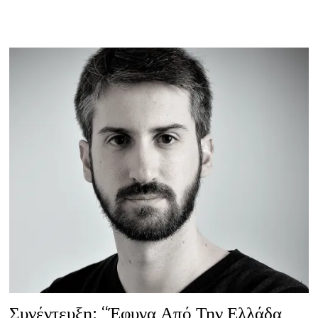
ΕΝΌΣ
ΒΙΒΛΊΟΥ
ΟΛΟΚΛΗΡΏΝΕΤΑΙ
ΑΠΌ
ΤΟΝ
ΑΝΑΓΝΏΣΤΗ”
Συνέντευξη: “Έφυγα Από Την Ελλάδα