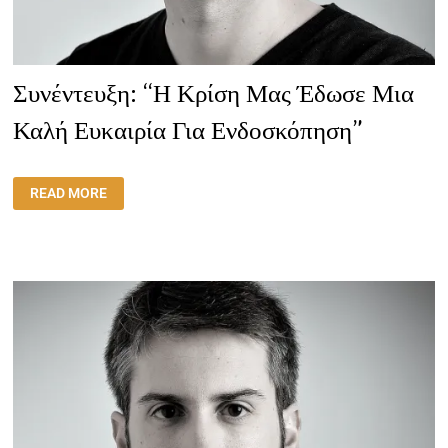
Συνέντευξη: “Η Κρίση Μας Έδωσε Μια
Καλή Ευκαιρία Για Ενδοσκόπηση”
ΣΥΝΈΝΤΕΥΞΗ:
READ MORE
“Η
ΚΡΊΣΗ
ΜΑΣ
ΈΔΩΣΕ
ΜΙΑ
ΚΑΛΉ
ΕΥΚΑΙΡΊΑ
ΓΙΑ
ΕΝΔΟΣΚΌΠΗΣΗ”