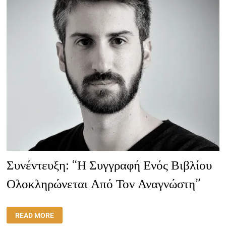
ΤΗΝ
ΕΥΤΥΧΊΑ”
Συνέντευξη: “Η Συγγραφή Ενός Βιβλίου
Ολοκληρώνεται Από Τον Αναγνώστη”
ΣΥΝΈΝΤΕΥΞΗ:
READ MORE
“Η
ΣΥΓΓΡΑΦΉ