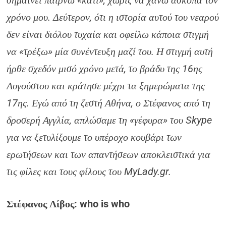
σημαίνει παίρνω «κάτι», χωρίς να χάνω άσκοπα τον
χρόνο μου. Δεύτερον, ότι η ιστορία αυτού του νεαρού
δεν είναι διόλου τυχαία και οφείλω κάποια στιγμή
να «τρέξω» μία συνέντευξη μαζί του. Η στιγμή αυτή
ήρθε σχεδόν μισό χρόνο μετά, το βράδυ της 16ης
Αυγούστου και κράτησε μέχρι τα ξημερώματα της
17ης. Εγώ από τη ζεστή Αθήνα, ο Στέφανος από τη
δροσερή Αγγλία, απλώσαμε τη «γέφυρα» του Skype
για να ξετυλίξουμε το υπέροχο κουβάρι των
ερωτήσεων και των απαντήσεων αποκλειστικά για
τις φίλες και τους φίλους του MyLady.gr.
Στέφανος Λίβος: who is who