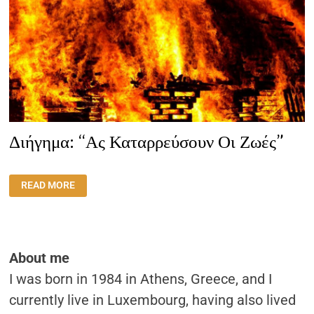
Διήγημα: “Ας Καταρρεύσουν Οι Ζωές”
ΔΙΉΓΗΜΑ:
READ MORE
“ΑΣ
ΚΑΤΑΡΡΕΎΣΟΥΝ
ΟΙ
ΖΩΈΣ”
About me
I was born in 1984 in Athens, Greece, and I
currently live in Luxembourg, having also lived