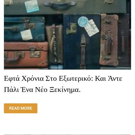
Εφτά Χρόνια Στο Εξωτερικό: Και Άντε
Πάλι Ένα Νέο Ξεκίνημα.
ΕΦΤΆ
READ MORE
ΧΡΌΝΙΑ
ΣΤΟ
ΕΞΩΤΕΡΙΚΌ:
ΚΑΙ
ΆΝΤΕ
ΠΆΛΙ
ΈΝΑ