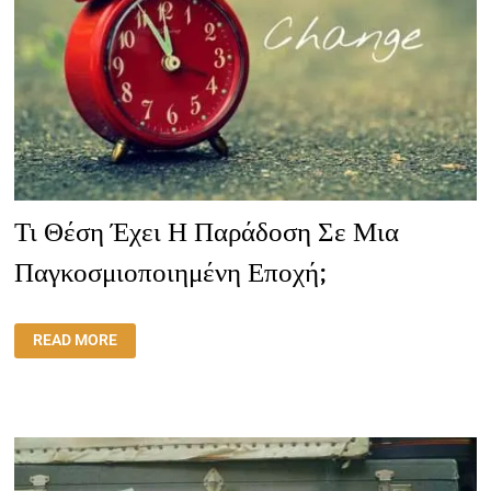
Τι Θέση Έχει Η Παράδοση Σε Μια
Παγκοσμιοποιημένη Εποχή;
ΤΙ
READ MORE
ΘΈΣΗ
ΈΧΕΙ
Η
ΠΑΡΆΔΟΣΗ
ΣΕ
ΜΙΑ
ΠΑΓΚΟΣΜΙΟΠΟΙΗΜΈΝΗ
ΕΠΟΧΉ;