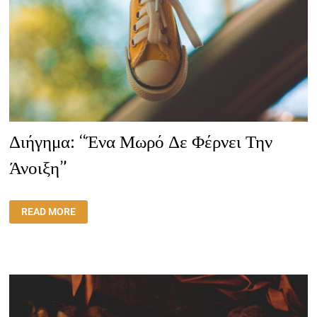
Διήγημα: “Ένα Μωρό Δε Φέρνει Την
Άνοιξη”
ΔΙΉΓΗΜΑ:
READ MORE
“ΈΝΑ
ΜΩΡΌ
ΔΕ
ΦΈΡΝΕΙ
ΤΗΝ
ΆΝΟΙΞΗ”