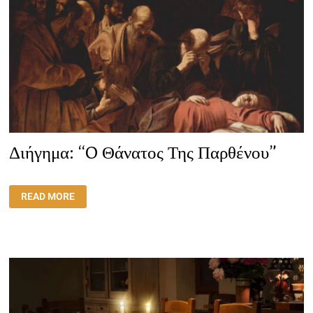
Διήγημα: “O Θάνατος Της Παρθένου”
ΔΙΉΓΗΜΑ:
READ MORE
“O
ΘΆΝΑΤΟΣ
ΤΗΣ
ΠΑΡΘΈΝΟΥ”