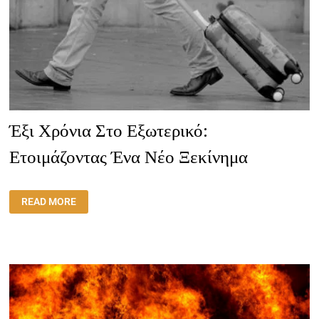
ΝΈΟ
ΞΕΚΊΝΗΜΑ.
Έξι Χρόνια Στο Εξωτερικό:
Ετοιμάζοντας Ένα Νέο Ξεκίνημα
ΈΞΙ
READ MORE
ΧΡΌΝΙΑ
ΣΤΟ
ΕΞΩΤΕΡΙΚΌ:
ΕΤΟΙΜΆΖΟΝΤΑΣ
ΈΝΑ
ΝΈΟ
ΞΕΚΊΝΗΜΑ