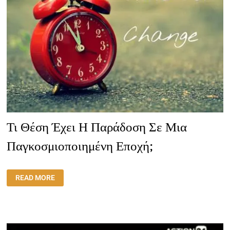
Τι Θέση Έχει Η Παράδοση Σε Μια
Παγκοσμιοποιημένη Εποχή;
ΤΙ
READ MORE
ΘΈΣΗ
ΈΧΕΙ
Η
ΠΑΡΆΔΟΣΗ
ΣΕ
ΜΙΑ
ΠΑΓΚΟΣΜΙΟΠΟΙΗΜΈΝΗ
ΕΠΟΧΉ;