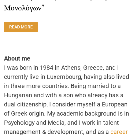
Μονολόγων”
ΣΥΝΈΝΤΕΥΞΗ:
READ MORE
“ΟΙ
ΔΙΆΛΟΓΟΙ
ΣΤΗΝ
ΕΛΛΆΔΑ
ΕΊΝΑΙ
ΠΕΡΙΣΣΌΤΕΡΟ
ΔΙΑΣΤΑΎΡΩΣΗ
About me
ΜΟΝΟΛΌΓΩΝ”
I was born in 1984 in Athens, Greece, and I
currently live in Luxembourg, having also lived
in three more countries. Being married to a
Hungarian and with a son who already has a
dual citizenship, I consider myself a European
of Greek origin. My academic background is in
Psychology and Media, and I work in talent
management & development, and as a
career