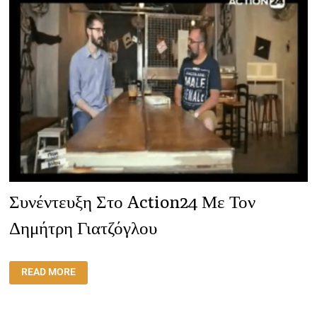
Συνέντευξη Στο Action24 Με Τον
Δημήτρη Γιατζόγλου
ΣΥΝΈΝΤΕΥΞΗ
READ MORE
ΣΤΟ
ACTION24
ΜΕ
ΤΟΝ
ΔΗΜΉΤΡΗ