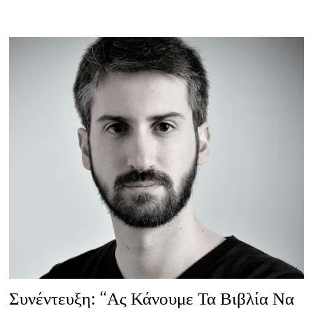
ΘΡΆΣΟΣ
ΤΑ
ΝΈΑ
ΠΑΙΔΙΆ
ΚΑΙ
ΔΕ
ΦΟΒΟΎΝΤΑΙ”
Συνέντευξη: “Ας Κάνουμε Τα Βιβλία Να