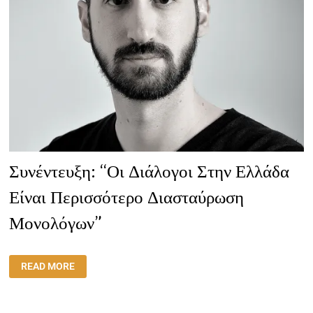
Συνέντευξη: “Οι Διάλογοι Στην Ελλάδα
Είναι Περισσότερο Διασταύρωση
Μονολόγων”
ΣΥΝΈΝΤΕΥΞΗ:
READ MORE
“ΟΙ
ΔΙΆΛΟΓΟΙ
ΣΤΗΝ
ΕΛΛΆΔΑ
ΕΊΝΑΙ