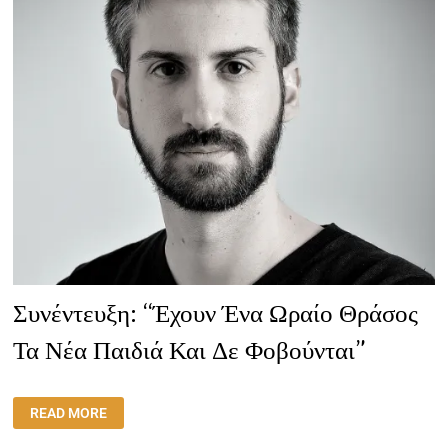
Συνέντευξη: “Έχουν Ένα Ωραίο Θράσος
Τα Νέα Παιδιά Και Δε Φοβούνται”
ΣΥΝΈΝΤΕΥΞΗ:
READ MORE
“ΈΧΟΥΝ
ΈΝΑ
ΩΡΑΊΟ