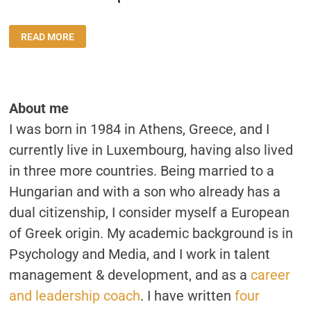
ΣΥΝΈΝΤΕΥΞΗ:
READ MORE
“ΈΦΥΓΑ
ΑΠΌ
ΤΗΝ
ΕΛΛΆΔΑ
ΓΙΑΤΊ
ΔΕΝ
ΕΊΧΑ
About me
ΤΟ
ΣΤΟΜΆΧΙ
I was born in 1984 in Athens, Greece, and I
ΝΑ
ΠΑΛΕΎΩ
ΓΙΑ
currently live in Luxembourg, having also lived
ΤΑ
ΑΥΤΟΝΌΗΤΑ”
in three more countries. Being married to a
Hungarian and with a son who already has a
dual citizenship, I consider myself a European
of Greek origin. My academic background is in
Psychology and Media, and I work in talent
management & development, and as a
career
and leadership coach
. I have written
four