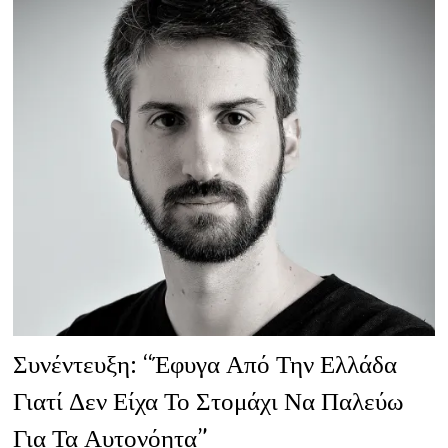
ΠΟΥ
ΘΑ
ΒΡΕΙΣ
ΕΊΝΑΙ
Ό,ΤΙ
ΆΦΗΣΕΣ
Ή
Ό,ΤΙ
ΣΕ
ΆΦΗΣΕ
ΝΑ
ΦΎΓΕΙΣ”
Συνέντευξη: “Έφυγα Από Την Ελλάδα
Γιατί Δεν Είχα Το Στομάχι Να Παλεύω
Για Τα Αυτονόητα”