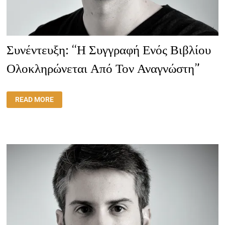
Συνέντευξη: “Η Συγγραφή Ενός Βιβλίου
Ολοκληρώνεται Από Τον Αναγνώστη”
ΣΥΝΈΝΤΕΥΞΗ:
READ MORE
“Η
ΣΥΓΓΡΑΦΉ
ΕΝΌΣ
ΒΙΒΛΊΟΥ
ΟΛΟΚΛΗΡΏΝΕΤΑΙ
ΑΠΌ
ΤΟΝ
ΑΝΑΓΝΏΣΤΗ”