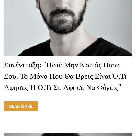
Συνέντευξη: “Ποτέ Μην Κοιτάς Πίσω
Σου. Το Μόνο Που Θα Βρεις Είναι Ό,τι
Άφησες Ή Ό,τι Σε Άφησε Να Φύγεις”
ΣΥΝΈΝΤΕΥΞΗ:
READ MORE
“ΠΟΤΈ
ΜΗΝ
ΚΟΙΤΆΣ
ΠΊΣΩ
ΣΟΥ.
ΤΟ
ΜΌΝΟ