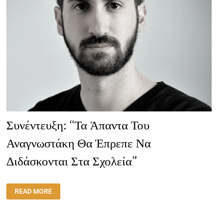
Συνέντευξη: “Τα Άπαντα Του
Αναγνωστάκη Θα Έπρεπε Να
Διδάσκονται Στα Σχολεία”
ΣΥΝΈΝΤΕΥΞΗ:
READ MORE
“ΤΑ
ΆΠΑΝΤΑ
ΤΟΥ
ΑΝΑΓΝΩΣΤΆΚΗ