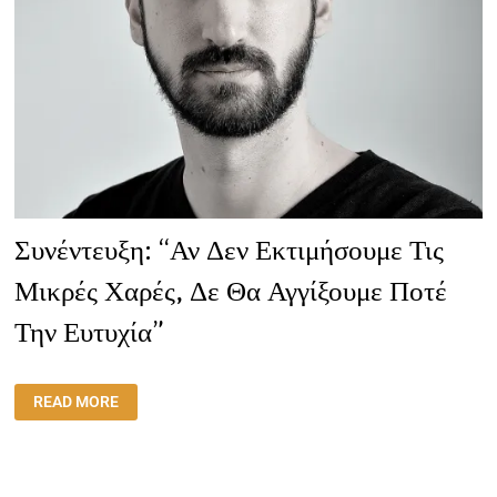
Συνέντευξη: “Αν Δεν Εκτιμήσουμε Τις
Μικρές Χαρές, Δε Θα Αγγίξουμε Ποτέ
Την Ευτυχία”
ΣΥΝΈΝΤΕΥΞΗ:
READ MORE
“ΑΝ
ΔΕΝ
ΕΚΤΙΜΉΣΟΥΜΕ
ΤΙΣ
ΜΙΚΡΈΣ
ΧΑΡΈΣ,