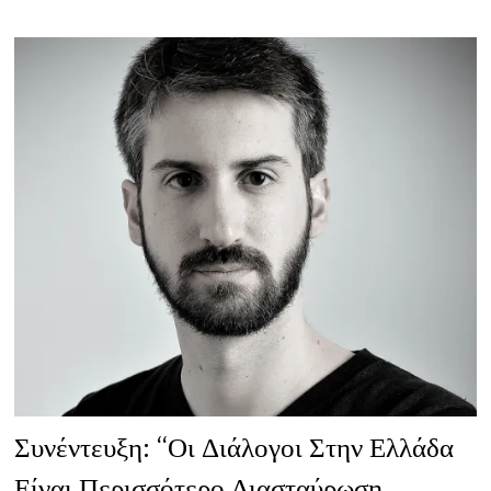
ΘΑ
ΈΠΡΕΠΕ
ΝΑ
ΔΙΔΆΣΚΟΝΤΑΙ
ΣΤΑ
ΣΧΟΛΕΊΑ”
Συνέντευξη: “Οι Διάλογοι Στην Ελλάδα
Είναι Περισσότερο Διασταύρωση