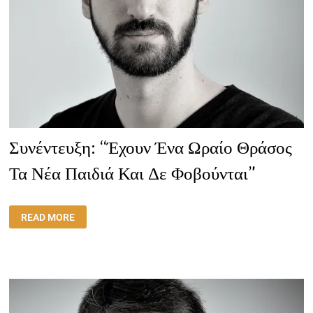
Συνέντευξη: “Έχουν Ένα Ωραίο Θράσος
Τα Νέα Παιδιά Και Δε Φοβούνται”
ΣΥΝΈΝΤΕΥΞΗ:
READ MORE
“ΈΧΟΥΝ
ΈΝΑ
ΩΡΑΊΟ
ΘΡΆΣΟΣ
ΤΑ
ΝΈΑ
ΠΑΙΔΙΆ
ΚΑΙ
ΔΕ
ΦΟΒΟΎΝΤΑΙ”