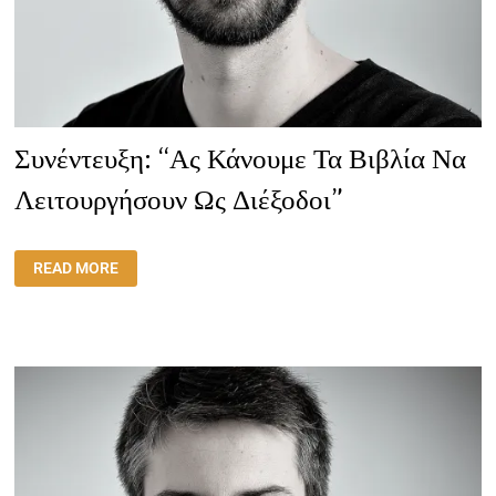
Συνέντευξη: “Ας Κάνουμε Τα Βιβλία Να
Λειτουργήσουν Ως Διέξοδοι”
ΣΥΝΈΝΤΕΥΞΗ:
READ MORE
“ΑΣ
ΚΆΝΟΥΜΕ
ΤΑ
ΒΙΒΛΊΑ
ΝΑ
ΛΕΙΤΟΥΡΓΉΣΟΥΝ
ΩΣ
ΔΙΈΞΟΔΟΙ”