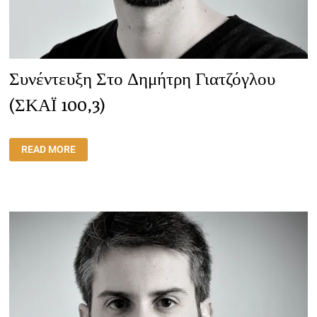
Συνέντευξη Στο Δημήτρη Γιατζόγλου
(ΣΚΑΪ 100,3)
ΣΥΝΈΝΤΕΥΞΗ
READ MORE
ΣΤΟ
ΔΗΜΉΤΡΗ
ΓΙΑΤΖΌΓΛΟΥ
(ΣΚΑΪ
100,3)