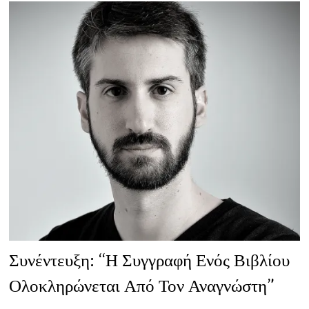
ΔΕ
ΘΑ
ΑΓΓΊΞΟΥΜΕ
ΠΟΤΈ
ΤΗΝ
ΕΥΤΥΧΊΑ”
Συνέντευξη: “Η Συγγραφή Ενός Βιβλίου
Ολοκληρώνεται Από Τον Αναγνώστη”