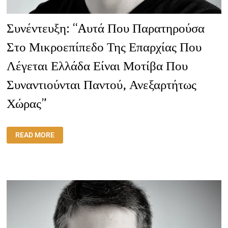
Συνέντευξη: “Aυτά Που Παρατηρούσα
Στο Μικροεπίπεδο Της Επαρχίας Που
Λέγεται Ελλάδα Είναι Μοτίβα Που
Συναντιούνται Παντού, Ανεξαρτήτως
Χώρας”
ΣΥΝΈΝΤΕΥΞΗ:
READ MORE
“AΥΤΆ
ΠΟΥ
ΠΑΡΑΤΗΡΟΎΣΑ
ΣΤΟ
ΜΙΚΡΟΕΠΊΠΕΔΟ
ΤΗΣ
ΕΠΑΡΧΊΑΣ
ΠΟΥ
ΛΈΓΕΤΑΙ
ΕΛΛΆΔΑ
ΕΊΝΑΙ
ΜΟΤΊΒΑ
ΠΟΥ