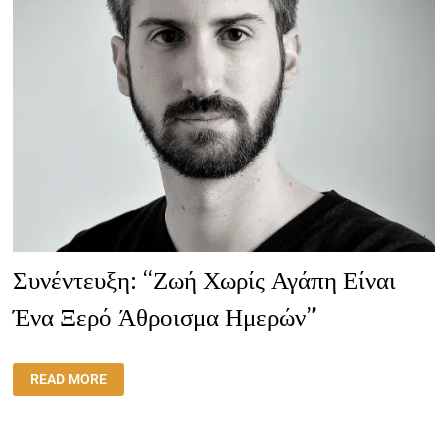
ΣΥΝΑΝΤΙΟΎΝΤΑΙ
ΠΑΝΤΟΎ,
ΑΝΕΞΑΡΤΉΤΩΣ
ΧΏΡΑΣ”
Συνέντευξη: “Ζωή Χωρίς Αγάπη Είναι
Ένα Ξερό Άθροισμα Ημερών”
ΣΥΝΈΝΤΕΥΞΗ:
READ MORE
“ΖΩΉ
ΧΩΡΊΣ
ΑΓΆΠΗ
ΕΊΝΑΙ
ΈΝΑ