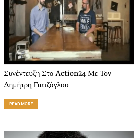
Συνέντευξη Στο Action24 Με Τον
Δημήτρη Γιατζόγλου
ΣΥΝΈΝΤΕΥΞΗ
READ MORE
ΣΤΟ
ACTION24
ΜΕ
ΤΟΝ
ΔΗΜΉΤΡΗ
ΓΙΑΤΖΌΓΛΟΥ