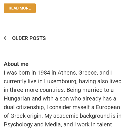
ΣΥΝΈΝΤΕΥΞΗ:
READ MORE
“Η
ΣΥΓΓΡΑΦΉ
ΕΝΌΣ
ΒΙΒΛΊΟΥ
ΟΛΟΚΛΗΡΏΝΕΤΑΙ
ΑΠΌ
ΤΟΝ
Posts
ΑΝΑΓΝΏΣΤΗ”
OLDER POSTS
Navigation
About me
I was born in 1984 in Athens, Greece, and I
currently live in Luxembourg, having also lived
in three more countries. Being married to a
Hungarian and with a son who already has a
dual citizenship, I consider myself a European
of Greek origin. My academic background is in
Psychology and Media, and I work in talent