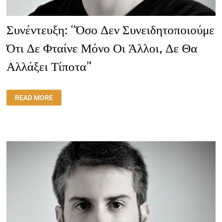
Συνέντευξη: “Όσο Δεν Συνειδητοποιούμε
Ότι Δε Φταίνε Μόνο Οι Άλλοι, Δε Θα
Αλλάξει Τίποτα”
ΣΥΝΈΝΤΕΥΞΗ:
READ MORE
“ΌΣΟ
ΔΕΝ
ΣΥΝΕΙΔΗΤΟΠΟΙΟΎΜΕ
ΌΤΙ
ΔΕ
ΦΤΑΊΝΕ
ΜΌΝΟ
ΟΙ
ΆΛΛΟΙ,
ΔΕ
ΘΑ
ΑΛΛΆΞΕΙ
ΤΊΠΟΤΑ”