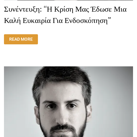
Συνέντευξη: “Η Κρίση Μας Έδωσε Μια
Καλή Ευκαιρία Για Ενδοσκόπηση”
ΣΥΝΈΝΤΕΥΞΗ:
READ MORE
“Η
ΚΡΊΣΗ
ΜΑΣ
ΈΔΩΣΕ
ΜΙΑ
ΚΑΛΉ
ΕΥΚΑΙΡΊΑ
ΓΙΑ
ΕΝΔΟΣΚΌΠΗΣΗ”