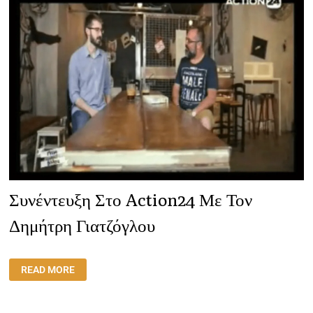
ΝΈΟ
ΞΕΚΊΝΗΜΑ.
Συνέντευξη Στο Action24 Με Τον
Δημήτρη Γιατζόγλου
ΣΥΝΈΝΤΕΥΞΗ
READ MORE
ΣΤΟ
ACTION24
ΜΕ
ΤΟΝ
ΔΗΜΉΤΡΗ