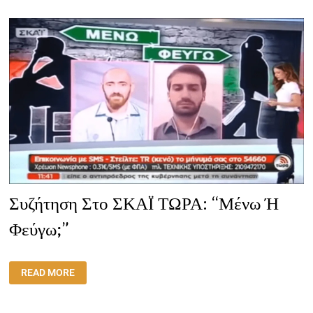
ΓΙΑΤΖΌΓΛΟΥ
Συζήτηση Στο ΣΚΑΪ ΤΩΡΑ: “Μένω Ή
Φεύγω;”
ΣΥΖΉΤΗΣΗ
READ MORE
ΣΤΟ
ΣΚΑΪ
ΤΩΡΑ:
“ΜΈΝΩ