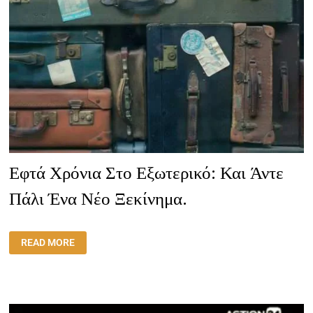
Εφτά Χρόνια Στο Εξωτερικό: Και Άντε
Πάλι Ένα Νέο Ξεκίνημα.
ΕΦΤΆ
READ MORE
ΧΡΌΝΙΑ
ΣΤΟ
ΕΞΩΤΕΡΙΚΌ:
ΚΑΙ
ΆΝΤΕ
ΠΆΛΙ
ΈΝΑ