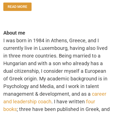
ΤΡΊΑ
READ MORE
ΧΡΌΝΙΑ
ΣΤΟ
ΕΞΩΤΕΡΙΚΌ:
Ο
ΑΠΟΛΟΓΙΣΜΌΣ
ΕΝΌΣ
ΝΕΟΜΕΤΑΝΆΣΤΗ
About me
I was born in 1984 in Athens, Greece, and I
currently live in Luxembourg, having also lived
in three more countries. Being married to a
Hungarian and with a son who already has a
dual citizenship, I consider myself a European
of Greek origin. My academic background is in
Psychology and Media, and I work in talent
management & development, and as a
career
and leadership coach
. I have written
four
books
; three have been published in Greek, and