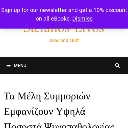
Skip
Sign up for our newsletter and get a 10% discount
to
on all eBooks.
Dismiss
content
Stefanos Livos
ideas and stuff
MENU
Τα Μέλη Συμμοριών
Εμφανίζουν Υψηλά
Ποσοστά Ψυχοπαθολογίας