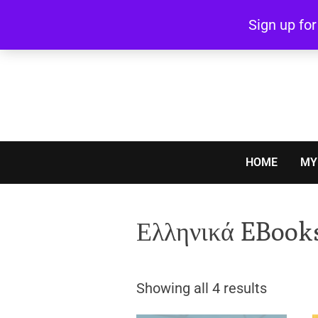
Skip
Sign up fo
to
content
HOME
MY
Ελληνικά EBook
Showing all 4 results