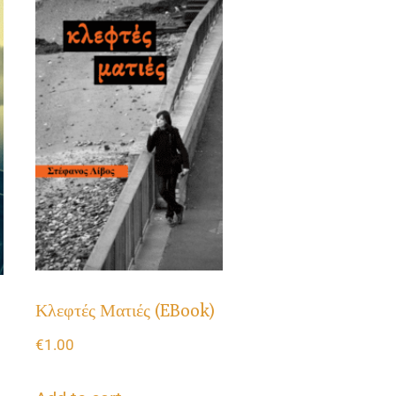
Κλεφτές Ματιές (eBook)
€
1.00