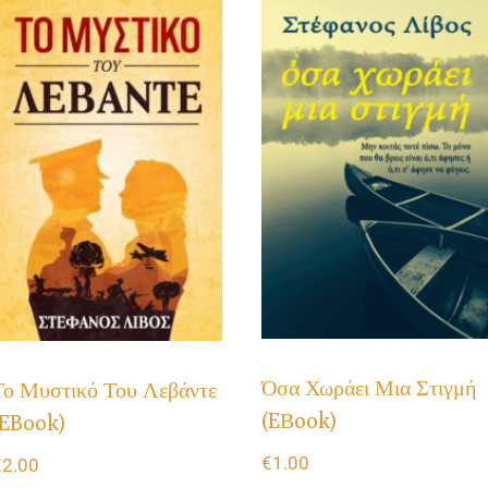
Όσα Χωράει Μια Στιγμή
Το Μυστικό Του Λεβάντε
(eΒook)
(eBook)
€
1.00
€
2.00