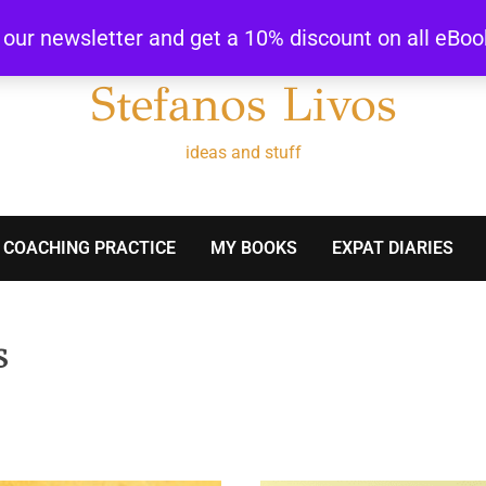
r our newsletter and get a 10% discount on all eBo
Stefanos Livos
ideas and stuff
 COACHING PRACTICE
MY BOOKS
EXPAT DIARIES
s