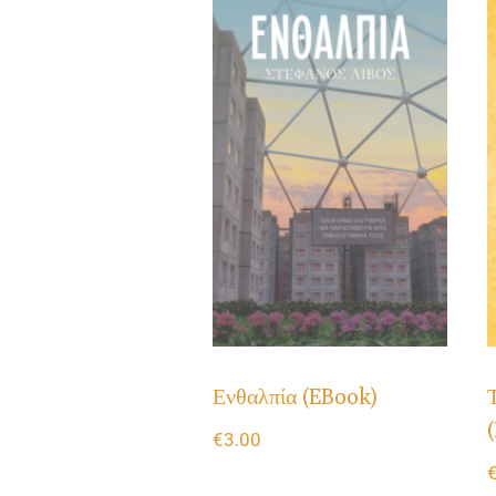
Ενθαλπία (eBook)
€
3.00